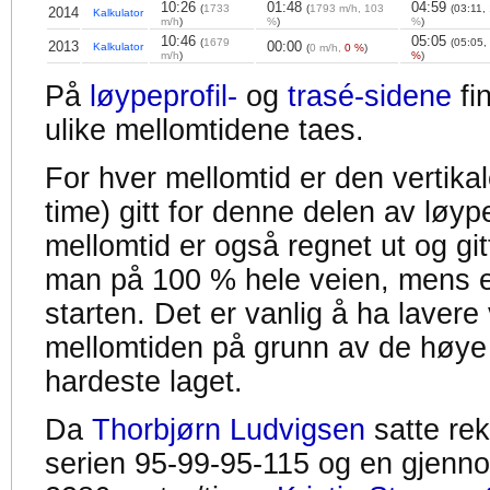
10:26
01:48
04:59
(
1733
(
1793 m/h, 103
(03:11,
2014
Kalkulator
m/h
)
%
)
%
)
10:46
05:05
(
1679
(05:05,
2013
00:00
Kalkulator
(
0 m/h,
0 %
)
m/h
)
%
)
På
løypeprofil-
og
trasé-sidene
fi
ulike mellomtidene taes.
For hver mellomtid er den vertikal
time) gitt for denne delen av løyp
mellomtid er også regnet ut og gitt
man på 100 % hele veien, mens en
starten. Det er vanlig å ha lavere 
mellomtiden på grunn av de høye
hardeste laget.
Da
Thorbjørn Ludvigsen
satte re
serien 95-99-95-115 og en gjennom