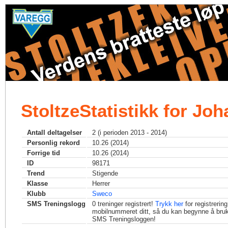
StoltzeStatistikk for Joh
Antall deltagelser
2 (i perioden 2013 - 2014)
Personlig rekord
10.26 (2014)
Forrige tid
10.26 (2014)
ID
98171
Trend
Stigende
Klasse
Herrer
Klubb
Sweco
SMS Treningslogg
0
treninger registrert!
Trykk her
for registrerin
mobilnummeret ditt, så du kan begynne å bru
SMS Treningsloggen!