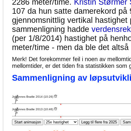
2286 meter/time.
Kristin Størmer 
107 da hun satte damerekord på 
gjennomsnittlig vertikal hastighet
sammenligning hadde
verdensrek
(per 1/8/2014) hastighet på henh
meter/time - men da ble det altså
Merk! Det forekommer feil i noen av mellomtiden
mellomtider, er det tiden fra statistikken som g
Sammenligning av løpsutvikli
Johannes Bratlie 2014 (10:26)
Johannes Bratlie 2013 (10:46)
Start animasjon
Legg til flere fra 2025
Samm