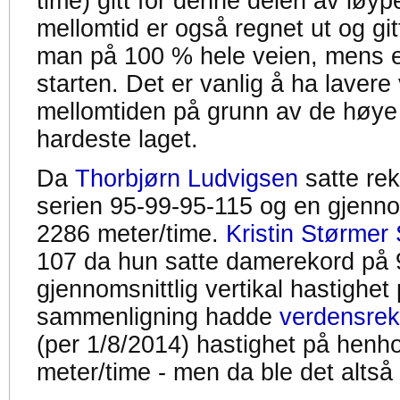
time) gitt for denne delen av løyp
mellomtid er også regnet ut og gitt
man på 100 % hele veien, mens en
starten. Det er vanlig å ha lavere 
mellomtiden på grunn av de høye
hardeste laget.
Da
Thorbjørn Ludvigsen
satte re
serien 95-99-95-115 og en gjennom
2286 meter/time.
Kristin Størmer 
107 da hun satte damerekord på 
gjennomsnittlig vertikal hastighet
sammenligning hadde
verdensrek
(per 1/8/2014) hastighet på henh
meter/time - men da ble det altså