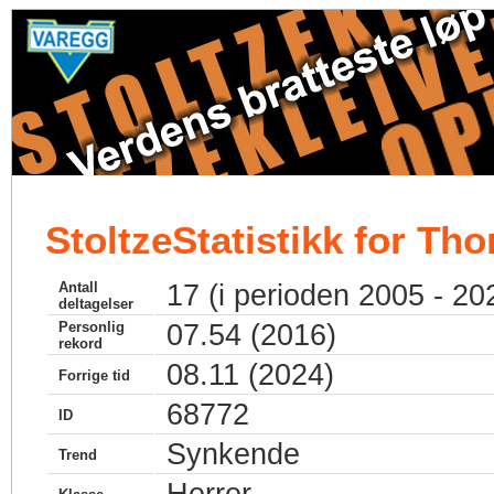
StoltzeStatistikk for Th
Antall
17 (i perioden 2005 - 20
deltagelser
Personlig
07.54 (2016)
rekord
08.11 (2024)
Forrige tid
68772
ID
Synkende
Trend