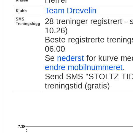
Herrer
Klasse
Team Drevelin
Klubb
SMS
28
treninger registrert - 
Treningslogg
10.26)
Beste registrerte trenin
06.00
Se
nederst
for kurve med
endre mobilnummeret
.
Send SMS "STOLTZ TID" t
treningstid (gratis)