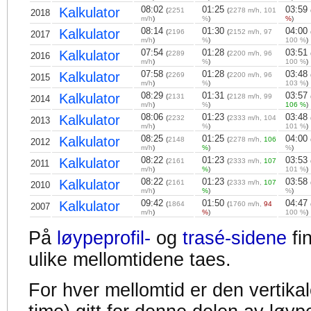
08:02
01:25
03:59
Kalkulator
(
2251
(
2278 m/h, 101
2018
m/h
)
%
)
%
)
08:14
01:30
04:00
Kalkulator
(
2196
(
2152 m/h, 97
2017
m/h
)
%
)
100 %
)
07:54
01:28
03:51
Kalkulator
(
2289
(
2200 m/h, 96
2016
m/h
)
%
)
100 %
)
07:58
01:28
03:48
Kalkulator
(
2269
(
2200 m/h, 96
2015
m/h
)
%
)
103 %
)
08:29
01:31
03:57
Kalkulator
(
2131
(
2128 m/h, 99
2014
m/h
)
%
)
106 %
)
08:06
01:23
03:48
Kalkulator
(
2232
(
2333 m/h, 104
2013
m/h
)
%
)
101 %
)
08:25
01:25
04:00
Kalkulator
(
2148
(
2278 m/h,
106
2012
m/h
)
%
)
%
)
08:22
01:23
03:53
Kalkulator
(
2161
(
2333 m/h,
107
2011
m/h
)
%
)
101 %
)
08:22
01:23
03:58
Kalkulator
(
2161
(
2333 m/h,
107
2010
m/h
)
%
)
%
)
09:42
01:50
04:47
Kalkulator
(
1864
(
1760 m/h,
94
2007
m/h
)
%
)
100 %
)
På
løypeprofil-
og
trasé-sidene
fi
ulike mellomtidene taes.
For hver mellomtid er den vertikal