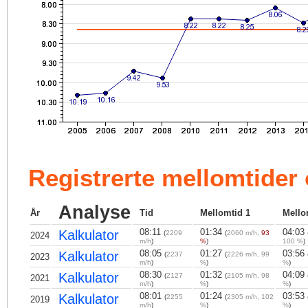
Registrerte mellomtider
Analyse
År
Tid
Mellomtid 1
Mello
08:11
01:34
04:03
Kalkulator
(
2209
(
2060 m/h,
93
2024
m/h
)
%
)
100 %
)
08:05
01:27
03:56
Kalkulator
(
2237
(
2226 m/h, 99
2023
m/h
)
%
)
%
)
08:30
01:32
04:09
Kalkulator
(
2127
(
2105 m/h, 98
2021
m/h
)
%
)
%
)
08:01
01:24
03:53
Kalkulator
(
2255
(
2305 m/h, 102
2019
m/h
)
%
)
%
)