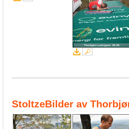
StoltzeBilder av Thorbj