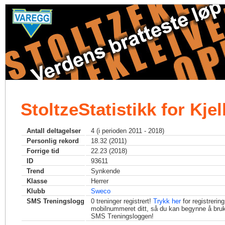
StoltzeStatistikk for Kje
Antall deltagelser
4 (i perioden 2011 - 2018)
Personlig rekord
18.32 (2011)
Forrige tid
22.23 (2018)
ID
93611
Trend
Synkende
Klasse
Herrer
Klubb
Sweco
SMS Treningslogg
0
treninger registrert!
Trykk her
for registrerin
mobilnummeret ditt, så du kan begynne å bru
SMS Treningsloggen!