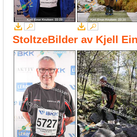
StoltzeBilder av Kjell E