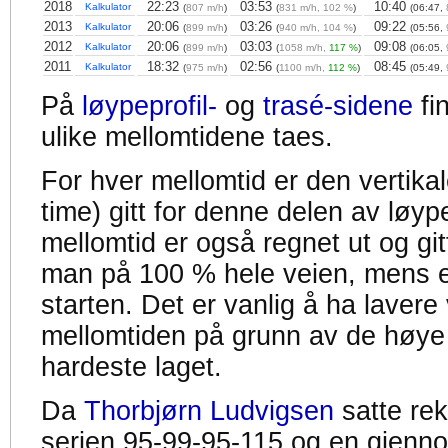
2018
22:23
03:53
10:40
Kalkulator
(
807 m/h
)
(
831 m/h, 102 %
)
(06:47,
2013
20:06
03:26
09:22
Kalkulator
(
899 m/h
)
(
940 m/h, 104 %
)
(05:56,
2012
20:06
03:03
09:08
Kalkulator
(
899 m/h
)
(
1058 m/h,
117 %
)
(06:05,
2011
18:32
02:56
08:45
Kalkulator
(
975 m/h
)
(
1100 m/h,
112 %
)
(05:49,
På
løypeprofil-
og
trasé-sidene
fi
ulike mellomtidene taes.
For hver mellomtid er den vertikal
time) gitt for denne delen av løyp
mellomtid er også regnet ut og gitt
man på 100 % hele veien, mens en
starten. Det er vanlig å ha lavere 
mellomtiden på grunn av de høye
hardeste laget.
Da
Thorbjørn Ludvigsen
satte re
serien 95-99-95-115 og en gjennom