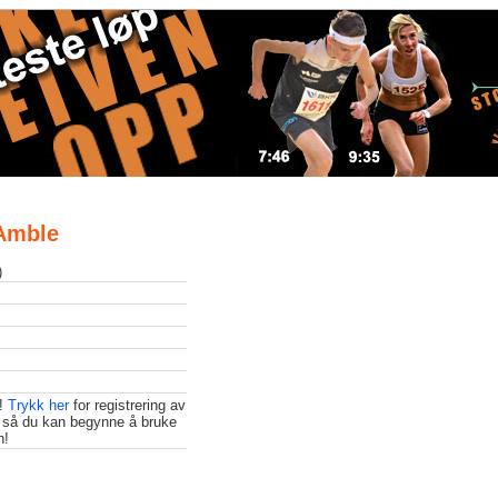
 Amble
)
t!
Trykk her
for registrering av
 så du kan begynne å bruke
n!