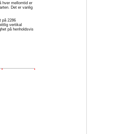
på hver mellomtid er
arten. Det er vanlig
et på 2286
tlig vertikal
ghet på henholdsvis