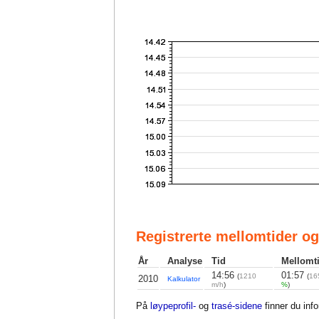
Registrerte mellomtider og
År
Analyse
Tid
Mellomt
14:56
01:57
(
1210
(
16
2010
Kalkulator
m/h
)
%
)
På
løypeprofil-
og
trasé-sidene
finner du inf