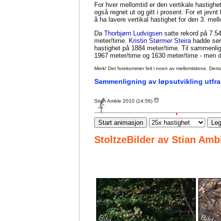
For hver mellomtid er den vertikale hastighet
også regnet ut og gitt i prosent. For et jevn
å ha lavere vertikal hastighet for den 3. me
Da
Thorbjørn Ludvigsen
satte rekord på 7.54
meter/time.
Kristin Størmer Steira
hadde seri
hastighet på 1884 meter/time. Til sammenl
1967 meter/time og 1630 meter/time - men da
Merk! Det forekommer feil i noen av mellomtidene. Dersom sl
Sammenligning av løpsutvikling utfra
Stian Amble 2010 (14:56)
Start animasjon
Leg
StoltzeBilder av Stian Amb