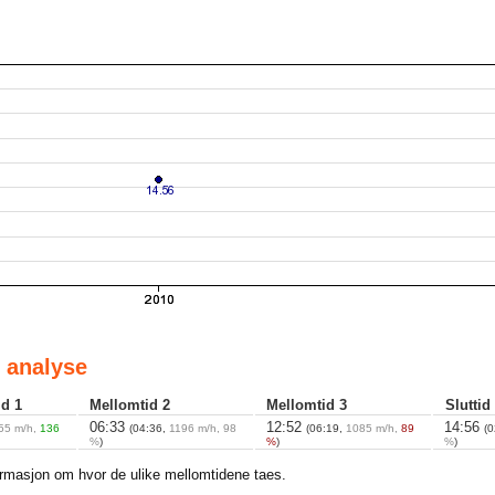
 analyse
id 1
Mellomtid 2
Mellomtid 3
Sluttid
06:33
12:52
14:56
55 m/h,
136
(04:36,
1196 m/h, 98
(06:19,
1085 m/h,
89
(
%
)
%
)
%
)
ormasjon om hvor de ulike mellomtidene taes.