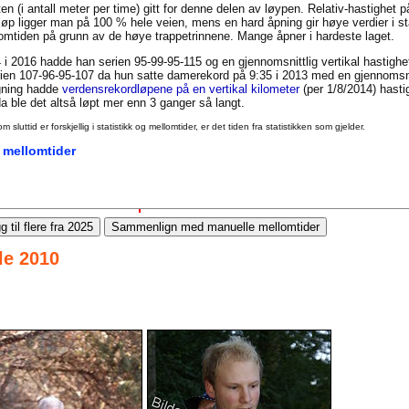
en (i antall meter per time) gitt for denne delen av løypen. Relativ-hastighet 
t løp ligger man på 100 % hele veien, mens en hard åpning gir høye verdier i st
llomtiden på grunn av de høye trappetrinnene. Mange åpner i hardeste laget.
 i 2016 hadde han serien 95-99-95-115 og en gjennomsnittlig vertikal hastigh
en 107-96-95-107 da hun satte damerekord på 9:35 i 2013 med en gjennomsnit
igning hadde
verdensrekordløpene på en vertikal kilometer
(per 1/8/2014) hasti
 ble det altså løpt mer enn 3 ganger så langt.
uttid er forskjellig i statistikk og mellomtider, er det tiden fra statistikken som gjelder.
 mellomtider
g til flere fra 2025
Sammenlign med manuelle mellomtider
le 2010