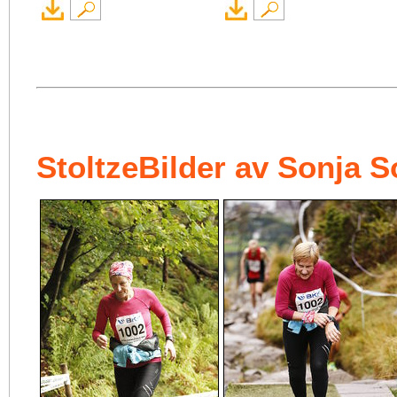
StoltzeBilder av Sonja S