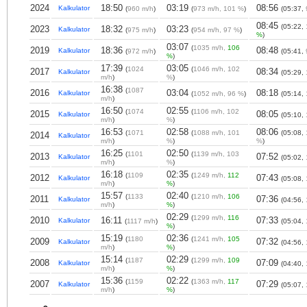
2024
18:50
03:19
08:56
Kalkulator
(
960 m/h
)
(
973 m/h, 101 %
)
(05:37,
08:45
(05:22,
2023
18:32
03:23
Kalkulator
(
975 m/h
)
(
954 m/h, 97 %
)
%
)
03:07
(
1035 m/h,
106
2019
18:36
08:48
Kalkulator
(
972 m/h
)
(05:41,
%
)
17:39
03:05
(
1024
(
1046 m/h, 102
2017
08:34
Kalkulator
(05:29,
m/h
)
%
)
16:38
(
1087
2016
03:04
08:18
Kalkulator
(
1052 m/h, 96 %
)
(05:14,
m/h
)
16:50
02:55
(
1074
(
1106 m/h, 102
2015
08:05
Kalkulator
(05:10,
m/h
)
%
)
16:53
02:58
08:06
(
1071
(
1088 m/h, 101
(05:08,
2014
Kalkulator
m/h
)
%
)
%
)
16:25
02:50
(
1101
(
1139 m/h, 103
2013
07:52
Kalkulator
(05:02,
m/h
)
%
)
16:18
02:35
(
1109
(
1249 m/h,
112
2012
07:43
Kalkulator
(05:08,
m/h
)
%
)
15:57
02:40
(
1133
(
1210 m/h,
106
2011
07:36
Kalkulator
(04:56,
m/h
)
%
)
02:29
(
1299 m/h,
116
2010
16:11
07:33
Kalkulator
(
1117 m/h
)
(05:04,
%
)
15:19
02:36
(
1180
(
1241 m/h,
105
2009
07:32
Kalkulator
(04:56,
m/h
)
%
)
15:14
02:29
(
1187
(
1299 m/h,
109
2008
07:09
Kalkulator
(04:40,
m/h
)
%
)
15:36
02:22
(
1159
(
1363 m/h,
117
2007
07:29
Kalkulator
(05:07,
m/h
)
%
)