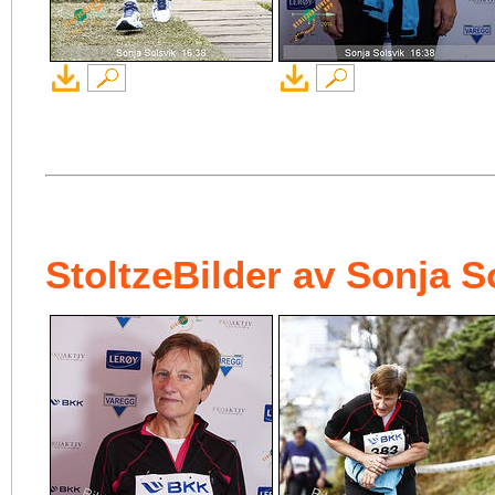
StoltzeBilder av Sonja S