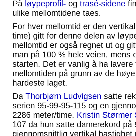
På
løypeprofil-
og
trasé-sidene
fi
ulike mellomtidene taes.
For hver mellomtid er den vertikal
time) gitt for denne delen av løyp
mellomtid er også regnet ut og gitt
man på 100 % hele veien, mens en
starten. Det er vanlig å ha lavere 
mellomtiden på grunn av de høye
hardeste laget.
Da
Thorbjørn Ludvigsen
satte re
serien 95-99-95-115 og en gjennom
2286 meter/time.
Kristin Størmer 
107 da hun satte damerekord på 
gjennomsnittlig vertikal hastighet