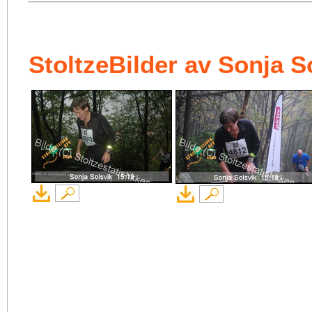
StoltzeBilder av Sonja S