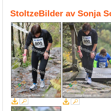
StoltzeBilder av Sonja S