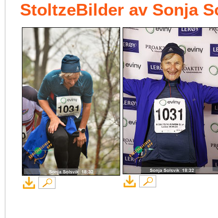
StoltzeBilder av Sonja S