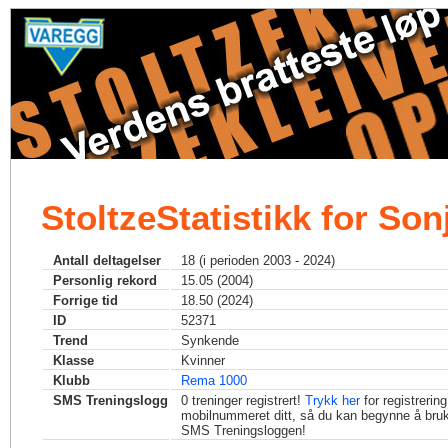
StoltzeStatistikk for Son
Antall deltagelser
18 (i perioden 2003 - 2024)
Personlig rekord
15.05 (2004)
Forrige tid
18.50 (2024)
ID
52371
Trend
Synkende
Klasse
Kvinner
Klubb
Rema 1000
SMS Treningslogg
0
treninger registrert!
Trykk her
for registrerin
mobilnummeret ditt, så du kan begynne å bru
SMS Treningsloggen!