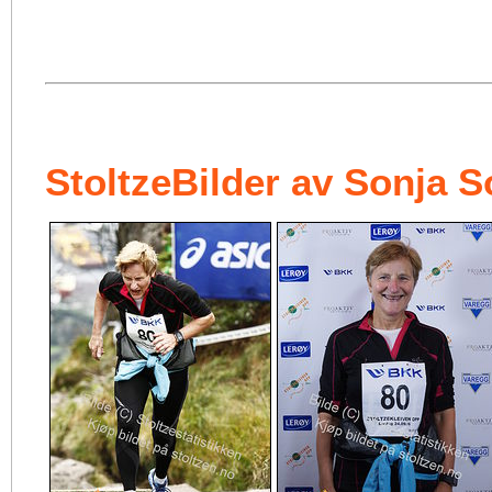
StoltzeBilder av Sonja S