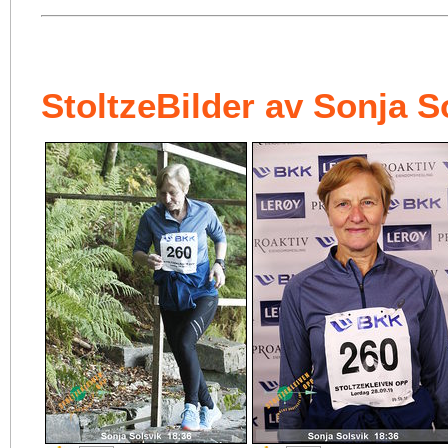
StoltzeBilder av Sonja S