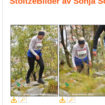
StoltzeBilder av Sonja S