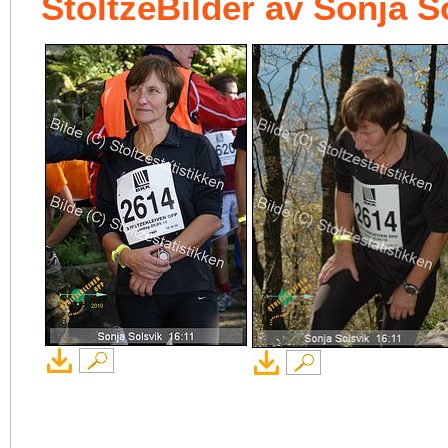
StoltzeBilder av Sonja S