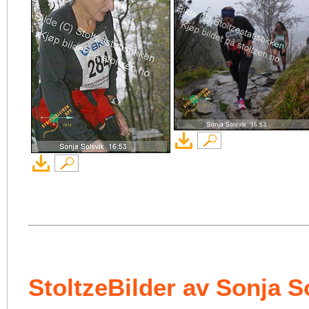
StoltzeBilder av Sonja S