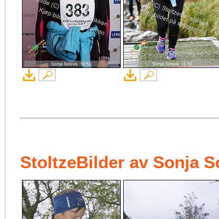
StoltzeBilder av Sonja S