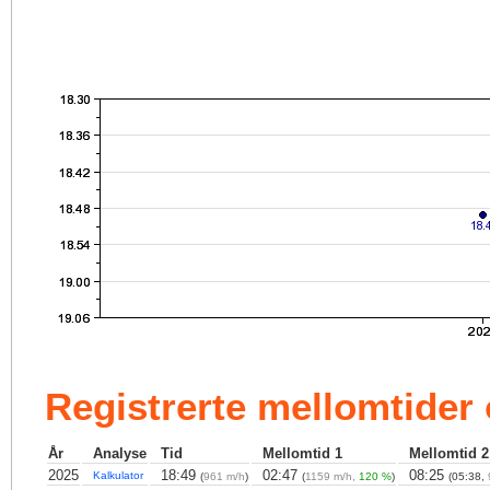
Registrerte mellomtider
År
Analyse
Tid
Mellomtid 1
Mellomtid 2
2025
18:49
02:47
08:25
Kalkulator
(
961 m/h
)
(
1159 m/h,
120 %
)
(05:38,