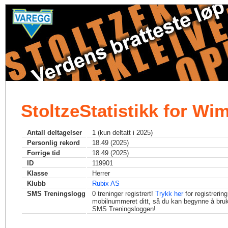
StoltzeStatistikk for Wi
Antall deltagelser
1 (kun deltatt i 2025)
Personlig rekord
18.49 (2025)
Forrige tid
18.49 (2025)
ID
119901
Klasse
Herrer
Klubb
Rubix AS
SMS Treningslogg
0
treninger registrert!
Trykk her
for registrerin
mobilnummeret ditt, så du kan begynne å bru
SMS Treningsloggen!