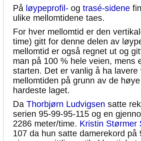
På
løypeprofil-
og
trasé-sidene
fi
ulike mellomtidene taes.
For hver mellomtid er den vertikal
time) gitt for denne delen av løyp
mellomtid er også regnet ut og gitt
man på 100 % hele veien, mens en
starten. Det er vanlig å ha lavere 
mellomtiden på grunn av de høye
hardeste laget.
Da
Thorbjørn Ludvigsen
satte re
serien 95-99-95-115 og en gjennom
2286 meter/time.
Kristin Størmer 
107 da hun satte damerekord på 