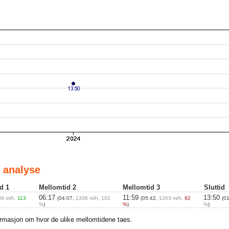
 analyse
d 1
Mellomtid 2
Mellomtid 3
Sluttid
06:17
11:59
13:50
89 m/h,
113
(04:07,
1336 m/h, 102
(05:42,
1203 m/h,
92
(0
%
)
%
)
%
)
ormasjon om hvor de ulike mellomtidene taes.