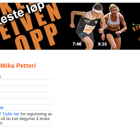
 Mika Petteri
)
tt
t!
Trykk her
for registrering av
 så du kan begynne å bruke
n!