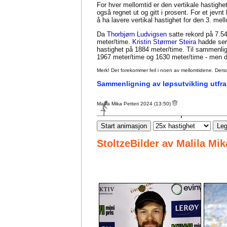
For hver mellomtid er den vertikale hastighet
også regnet ut og gitt i prosent. For et jevn
å ha lavere vertikal hastighet for den 3. me
Da
Thorbjørn Ludvigsen
satte rekord på 7.54
meter/time.
Kristin Størmer Steira
hadde seri
hastighet på 1884 meter/time. Til sammenl
1967 meter/time og 1630 meter/time - men da
Merk! Det forekommer feil i noen av mellomtidene. Dersom sl
Sammenligning av løpsutvikling utfra
Malila Mika Petteri 2024 (13:50)
Start animasjon
Leg
StoltzeBilder av Malila Mik