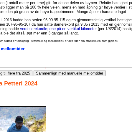
en (i antall meter per time) gitt for denne delen av løypen. Relativ-hastighet 
t løp ligger man på 100 % hele veien, mens en hard åpning gir høye verdier i st
llomtiden på grunn av de høye trappetrinnene. Mange åpner i hardeste laget.
 i 2016 hadde han serien 95-99-95-115 og en gjennomsnittlig vertikal hastigh
en 107-96-95-107 da hun satte damerekord på 9:35 i 2013 med en gjennomsnit
igning hadde
verdensrekordløpene på en vertikal kilometer
(per 1/8/2014) hasti
 ble det altså løpt mer enn 3 ganger så langt.
uttid er forskjellig i statistikk og mellomtider, er det tiden fra statistikken som gjelder.
 mellomtider
g til flere fra 2025
Sammenlign med manuelle mellomtider
a Petteri 2024