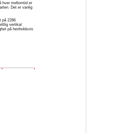
på hver mellomtid er
arten. Det er vanlig
et på 2286
tlig vertikal
ghet på henholdsvis