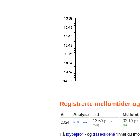
Registrerte mellomtider og
År
Analyse
Tid
Mellomti
13:50
02:10
(
1307
(
14
2024
Kalkulator
m/h
)
%
)
På
løypeprofil-
og
trasé-sidene
finner du inf