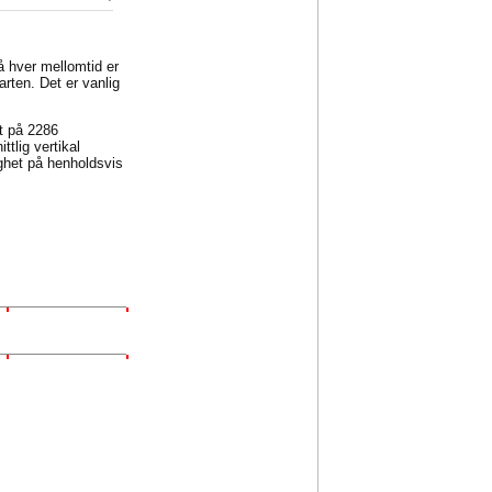
på hver mellomtid er
arten. Det er vanlig
et på 2286
tlig vertikal
ghet på henholdsvis