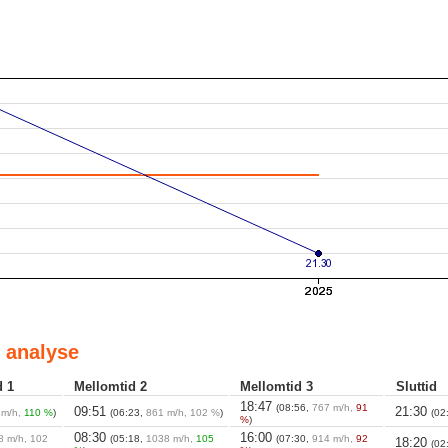
 analyse
d 1
Mellomtid 2
Mellomtid 3
Sluttid
18:47
(08:56,
767 m/h,
91
09:51
21:30
 m/h,
110 %
)
(06:23,
861 m/h, 102 %
)
(02
%
)
08:30
16:00
8 m/h, 102
(05:18,
1038 m/h,
105
(07:30,
914 m/h,
92
18:20
(02