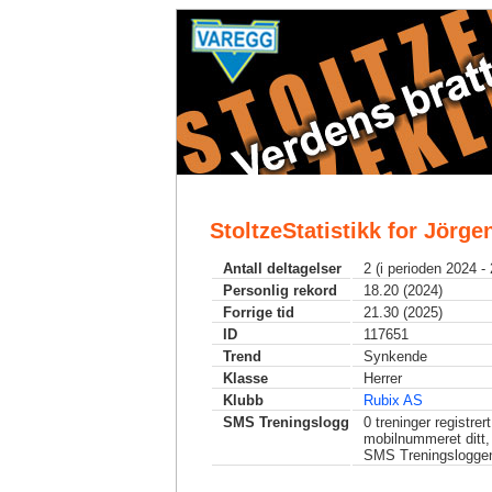
StoltzeStatistikk for Jörg
Antall deltagelser
2 (i perioden 2024 -
Personlig rekord
18.20 (2024)
Forrige tid
21.30 (2025)
ID
117651
Trend
Synkende
Klasse
Herrer
Klubb
Rubix AS
SMS Treningslogg
0
treninger registrer
mobilnummeret ditt,
SMS Treningslogge