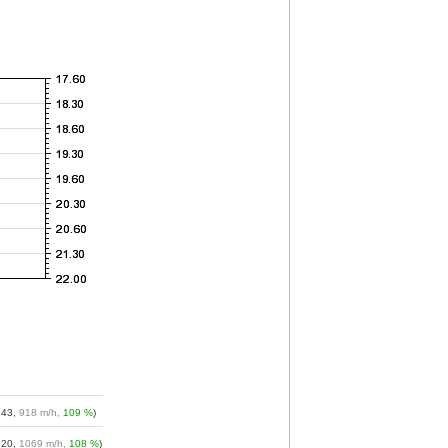
:43,
918 m/h,
109 %
)
:20,
1069 m/h,
108 %
)