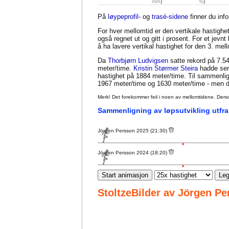
m/h
)
%
)
På
løypeprofil-
og
trasé-sidene
finner du inf
For hver mellomtid er den vertikale hastighet
også regnet ut og gitt i prosent. For et jevn
å ha lavere vertikal hastighet for den 3. me
Da
Thorbjørn Ludvigsen
satte rekord på 7.54
meter/time.
Kristin Størmer Steira
hadde seri
hastighet på 1884 meter/time. Til sammenl
1967 meter/time og 1630 meter/time - men da
Merk! Det forekommer feil i noen av mellomtidene. Dersom sl
Sammenligning av løpsutvikling utfra
Jörgen Persson 2025 (21:30)
Jörgen Persson 2024 (18:20)
Start animasjon
Leg
StoltzeBilder av Jörgen P