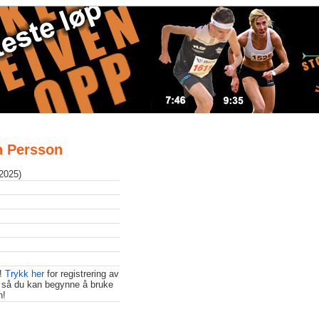
en Persson
 2025)
t!
Trykk her
for registrering av
 så du kan begynne å bruke
n!