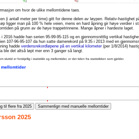
%
)
%
)
ormasjon om hvor de ulike mellomtidene taes.
en (i antall meter per time) gitt for denne delen av løypen. Relativ-hastighet 
t løp ligger man på 100 % hele veien, mens en hard åpning gir høye verdier i st
llomtiden på grunn av de høye trappetrinnene. Mange åpner i hardeste laget.
 i 2016 hadde han serien 95-99-95-115 og en gjennomsnittlig vertikal hastigh
en 107-96-95-107 da hun satte damerekord på 9:35 i 2013 med en gjennomsnit
igning hadde
verdensrekordløpene på en vertikal kilometer
(per 1/8/2014) hasti
 ble det altså løpt mer enn 3 ganger så langt.
uttid er forskjellig i statistikk og mellomtider, er det tiden fra statistikken som gjelder.
 mellomtider
g til flere fra 2025
Sammenlign med manuelle mellomtider
ersson 2025