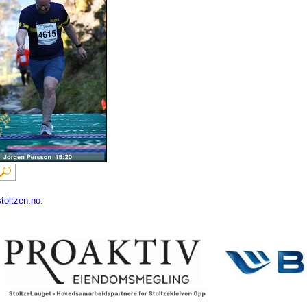
toltzen.no
.