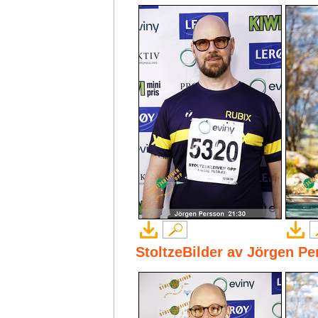
StoltzeBilder av Jörgen P