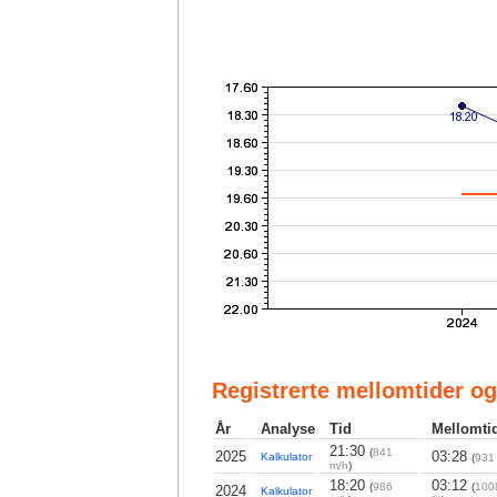
Registrerte mellomtider og
År
Analyse
Tid
Mellomti
21:30
(
841
2025
03:28
Kalkulator
(
931
m/h
)
18:20
03:12
(
986
(
100
2024
Kalkulator