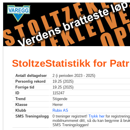
StoltzeStatistikk for Pat
Antall deltagelser
2 (i perioden 2023 - 2025)
Personlig rekord
19.25 (2025)
Forrige tid
19.25 (2025)
ID
115247
Trend
Stigende
Klasse
Herrer
Klubb
Rubix AS
SMS Treningslogg
0
treninger registrert!
Trykk her
for registrerin
mobilnummeret ditt, så du kan begynne å bru
SMS Treningsloggen!