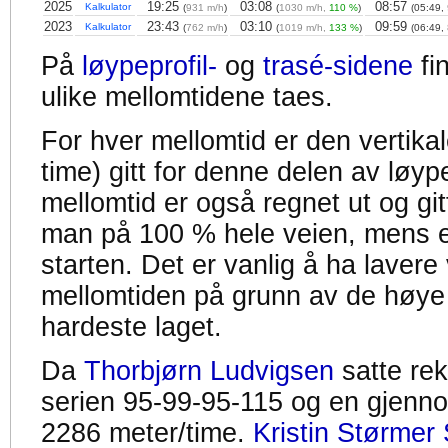
2025
19:25
03:08
08:57
Kalkulator
(
931 m/h
)
(
1030 m/h,
110 %
)
(05:49,
2023
23:43
03:10
09:59
Kalkulator
(
762 m/h
)
(
1019 m/h,
133 %
)
(06:49,
På
løypeprofil-
og
trasé-sidene
fi
ulike mellomtidene taes.
For hver mellomtid er den vertikal
time) gitt for denne delen av løyp
mellomtid er også regnet ut og gitt
man på 100 % hele veien, mens en
starten. Det er vanlig å ha lavere 
mellomtiden på grunn av de høye
hardeste laget.
Da
Thorbjørn Ludvigsen
satte re
serien 95-99-95-115 og en gjennom
2286 meter/time.
Kristin Størmer 