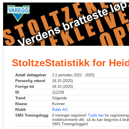
StoltzeStatistikk for Hei
Antall deltagelser
2 (i perioden 2022 - 2025)
Personlig rekord
18.10 (2025)
Forrige tid
18.10 (2025)
ID
112239
Trend
Stigende
Klasse
Kvinner
Klubb
Rubix AS
SMS Treningslogg
0
treninger registrert!
Trykk her
for registrerin
mobilnummeret ditt, så du kan begynne å bru
SMS Treningsloggen!