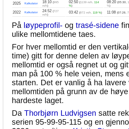
18:10
02:50
08:20
(
995
(
1139 m/h,
114
(05:30,
2025
Kalkulator
m/h
)
%
)
%
)
24:52
(
727
2022
03:42
11:08
Kalkulator
(
872 m/h,
119 %
)
(07:26,
7
m/h
)
På
løypeprofil-
og
trasé-sidene
fi
ulike mellomtidene taes.
For hver mellomtid er den vertikal
time) gitt for denne delen av løyp
mellomtid er også regnet ut og gitt
man på 100 % hele veien, mens en
starten. Det er vanlig å ha lavere 
mellomtiden på grunn av de høye
hardeste laget.
Da
Thorbjørn Ludvigsen
satte re
serien 95-99-95-115 og en gjennom