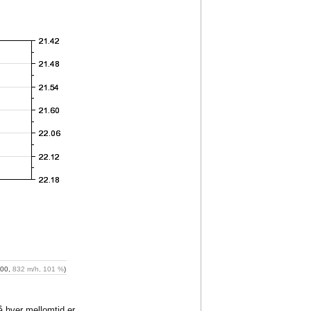
:00,
832 m/h, 101 %
)
på hver mellomtid er