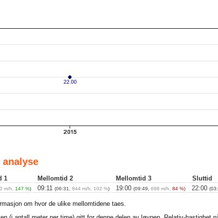
 analyse
d 1
Mellomtid 2
Mellomtid 3
Sluttid
09:11
19:00
22:00
0 m/h,
147 %
)
(06:31,
844 m/h, 102 %
)
(09:49,
698 m/h,
84 %
)
(03
ormasjon om hvor de ulike mellomtidene taes.
en (i antall meter per time) gitt for denne delen av løypen. Relativ-hastighet 