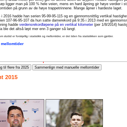
t løp ligger man på 100 % hele veien, mens en hard åpning gir høye verdier i st
llomtiden på grunn av de høye trappetrinnene. Mange åpner i hardeste laget.
 i 2016 hadde han serien 95-99-95-115 og en gjennomsnittlig vertikal hastigh
en 107-96-95-107 da hun satte damerekord på 9:35 i 2013 med en gjennomsnit
igning hadde
verdensrekordløpene på en vertikal kilometer
(per 1/8/2014) hasti
 ble det altså løpt mer enn 3 ganger så langt.
uttid er forskjellig i statistikk og mellomtider, er det tiden fra statistikken som gjelder.
 mellomtider
g til flere fra 2025
Sammenlign med manuelle mellomtider
nt 2015