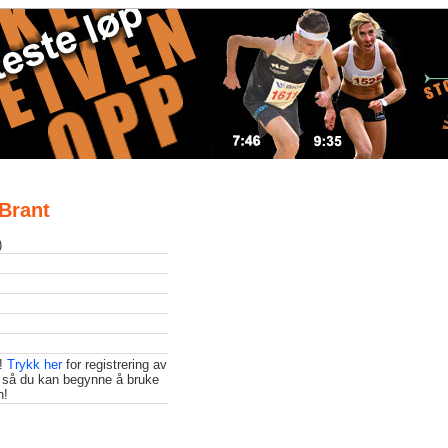
 Brant
)
t!
Trykk her
for registrering av
 så du kan begynne å bruke
n!