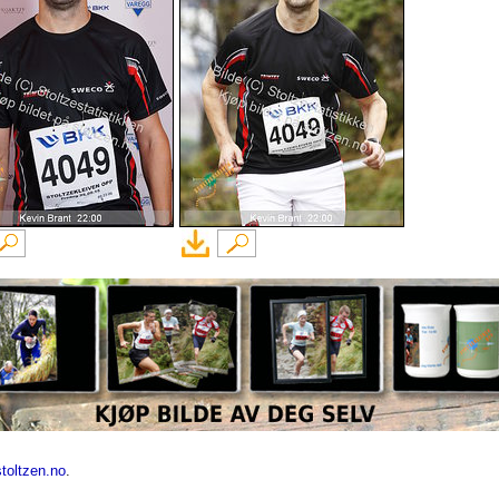
toltzen.no
.