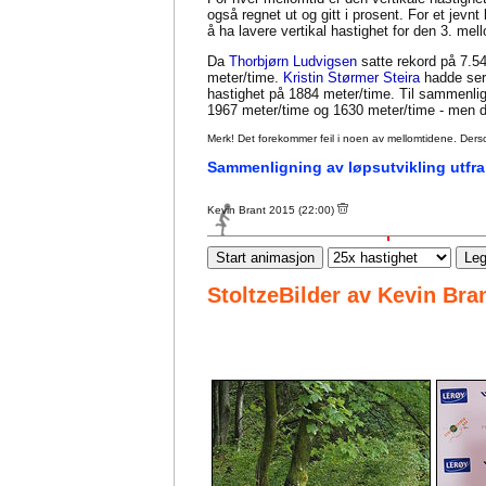
også regnet ut og gitt i prosent. For et jevn
å ha lavere vertikal hastighet for den 3. me
Da
Thorbjørn Ludvigsen
satte rekord på 7.54
meter/time.
Kristin Størmer Steira
hadde seri
hastighet på 1884 meter/time. Til sammenl
1967 meter/time og 1630 meter/time - men da
Merk! Det forekommer feil i noen av mellomtidene. Dersom sl
Sammenligning av løpsutvikling utfra
Kevin Brant 2015 (22:00)
Start animasjon
Leg
StoltzeBilder av Kevin Bra