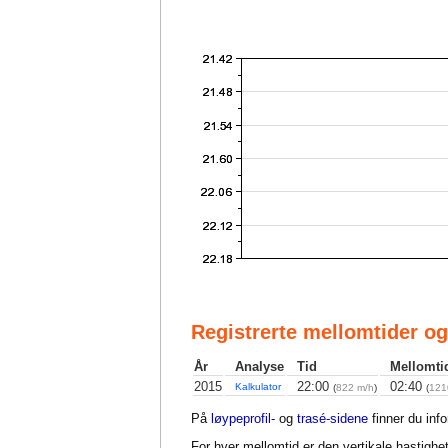
Registrerte mellomtider og
År
Analyse
Tid
Mellomti
2015
22:00
02:40
Kalkulator
(
822 m/h
)
(
121
På
løypeprofil-
og
trasé-sidene
finner du inf
For hver mellomtid er den vertikale hastighet