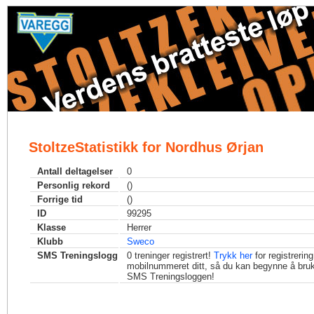
StoltzeStatistikk for Nordhus Ørjan
Antall deltagelser
0
Personlig rekord
()
Forrige tid
()
ID
99295
Klasse
Herrer
Klubb
Sweco
SMS Treningslogg
0
treninger registrert!
Trykk her
for registrerin
mobilnummeret ditt, så du kan begynne å bru
SMS Treningsloggen!