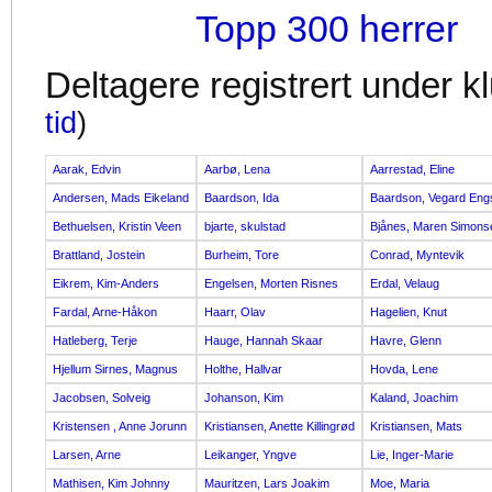
Topp 300 herrer
Deltagere registrert under 
tid
)
Aarak, Edvin
Aarbø, Lena
Aarrestad, Eline
Andersen, Mads Eikeland
Baardson, Ida
Baardson, Vegard Eng
Bethuelsen, Kristin Veen
bjarte, skulstad
Bjånes, Maren Simons
Brattland, Jostein
Burheim, Tore
Conrad, Myntevik
Eikrem, Kim-Anders
Engelsen, Morten Risnes
Erdal, Velaug
Fardal, Arne-Håkon
Haarr, Olav
Hagelien, Knut
Hatleberg, Terje
Hauge, Hannah Skaar
Havre, Glenn
Hjellum Sirnes, Magnus
Holthe, Hallvar
Hovda, Lene
Jacobsen, Solveig
Johanson, Kim
Kaland, Joachim
Kristensen , Anne Jorunn
Kristiansen, Anette Killingrød
Kristiansen, Mats
Larsen, Arne
Leikanger, Yngve
Lie, Inger-Marie
Mathisen, Kim Johnny
Mauritzen, Lars Joakim
Moe, Maria