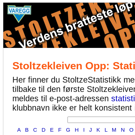
Stoltzekleiven Opp: Stati
Her finner du StoltzeStatistikk med
tilbake til den første Stoltzekleiv
meldes til e-post-adressen
statis
klubbnavn ikke er helt konsistent i
A
B
C
D
E
F
G
H
I
J
K
L
M
N
O