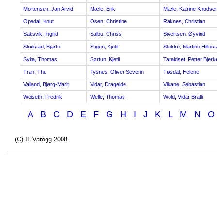
Mortensen, Jan Arvid
Mæle, Erik
Mæle, Katrine Knudse
Opedal, Knut
Osen, Christine
Raknes, Christian
Saksvik, Ingrid
Salbu, Chriss
Sivertsen, Øyvind
Skulstad, Bjarte
Stigen, Kjetil
Stokke, Martine Hillest
Sylta, Thomas
Sørtun, Kjetil
Taraldset, Petter Bjerk
Tran, Thu
Tysnes, Oliver Severin
Tøsdal, Helene
Valland, Bjørg-Marit
Vidar, Drageide
Vikane, Sebastian
Weiseth, Fredrik
Welle, Thomas
Wold, Vidar Bratli
A
B
C
D
E
F
G
H
I
J
K
L
M
N
O
(C) IL Varegg 2008