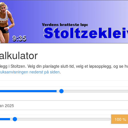
alkulator
gg i Stoltzen. Velg din planlagte slutt-tid, velg et løpsopplegg, og se h
ruksanvisningen nederst på siden
.
100 %