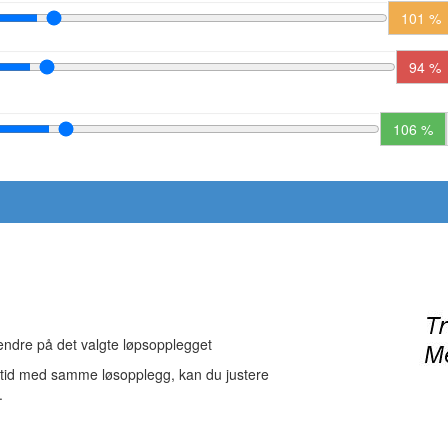
101 %
94 %
106 %
 endre på det valgte løpsopplegget
-tid med samme løsopplegg, kan du justere
.