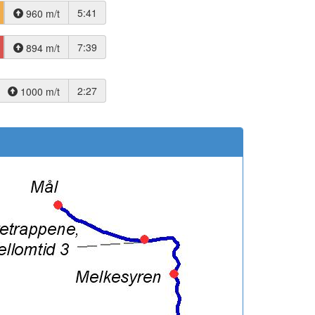
5:41
960 m/t
7:39
894 m/t
2:27
1000 m/t