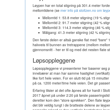
Løypen har en total stigning på 301.4 meter fordelt 
mellomtidene (se
mer info på stoltzen.no om løyp
Mellomtid 1: 53.8 meter stigning (19 % stig
Mellomtid 2: 91.7 meter stigning (42 % stig
Mellomtid 3: 114.3 meter stigning (46 % sti
Målgang: 41.3 meter stigning (42 % stignin
Den første delen er altså ganske flat med "bare" 1
halvveis til bunnen av tretrappene (mellom mellom
gjennomsnitt - her er til og med det nesten flate 
Løpsoppleggene
Løpsoppleggene vi presenterer her baserer seg på 
innebærer at man har samme hastighet (vertikalt) 
like fort hele veien. For en slutt-tid på 15 minutt
på ca. 1200 meter/time hele veien. Det gir passer
Erfaring tilsier at det ofte åpnes alt for hardt i S
2017 åpnet på under 2:20 på første passeringstid
deretter kom den "store sprekken". Den flate løype
det blir veldig tungt i de bratteste delene av løy