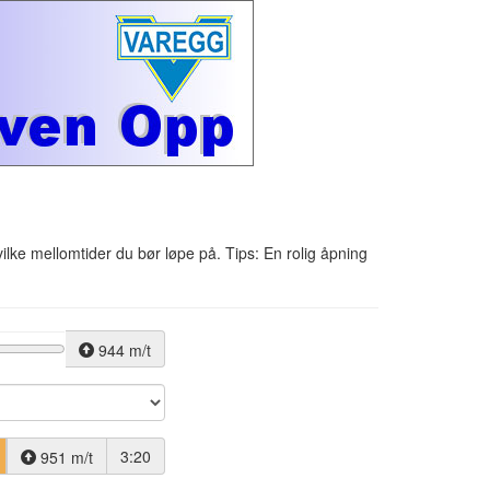
vilke mellomtider du bør løpe på. Tips: En rolig åpning
944 m/t
3:20
951 m/t