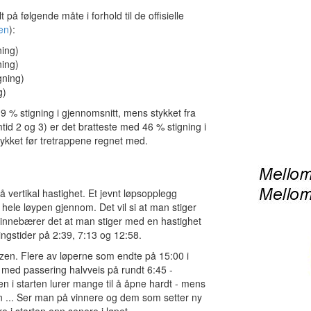
på følgende måte i forhold til de offisielle
en
):
ning)
ning)
gning)
g)
9 % stigning i gjennomsnitt, mens stykket fra
tid 2 og 3) er det bratteste med 46 % stigning i
stykket før tretrappene regnet med.
vertikal hastighet. Et jevnt løpsopplegg
hele løypen gjennom. Det vil si at man stiger
er innebærer det at man stiger med en hastighet
ingstider på 2:39, 7:13 og 12:58.
toltzen. Flere av løperne som endte på 15:00 i
 med passering halvveis på rundt 6:45 -
n i starten lurer mange til å åpne hardt - mens
pen ... Ser man på vinnere og dem som setter ny