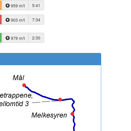
5:41
959 m/t
7:34
903 m/t
2:30
979 m/t