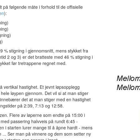
på følgende måte i forhold til de offisielle
en
):
ning)
ning)
gning)
g)
9 % stigning i gjennomsnitt, mens stykket fra
tid 2 og 3) er det bratteste med 46 % stigning i
stykket før tretrappene regnet med.
vertikal hastighet. Et jevnt løpsopplegg
hele løypen gjennom. Det vil si at man stiger
er innebærer det at man stiger med en hastighet
ingstider på 2:39, 7:13 og 12:58.
toltzen. Flere av løperne som endte på 15:00 i
 med passering halvveis på rundt 6:45 -
n i starten lurer mange til å åpne hardt - mens
pen ... Ser man på vinnere og dem som setter ny