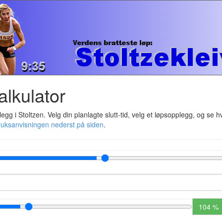
alkulator
gg i Stoltzen. Velg din planlagte slutt-tid, velg et løpsopplegg, og se h
ruksanvisningen nederst på siden
.
104 %