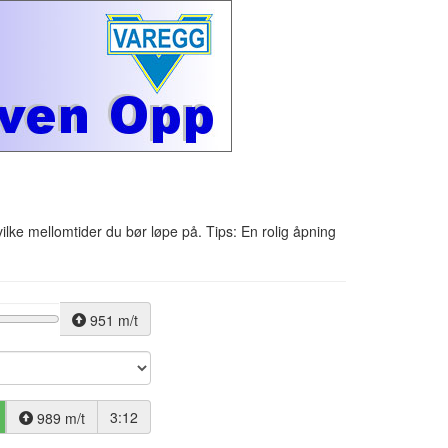
vilke mellomtider du bør løpe på. Tips: En rolig åpning
951 m/t
3:12
989 m/t