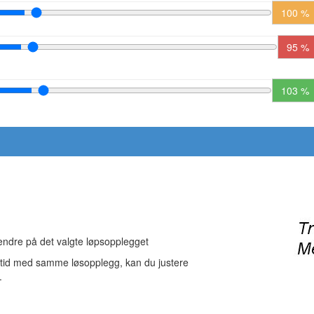
100 %
95 %
103 %
 endre på det valgte løpsopplegget
-tid med samme løsopplegg, kan du justere
.