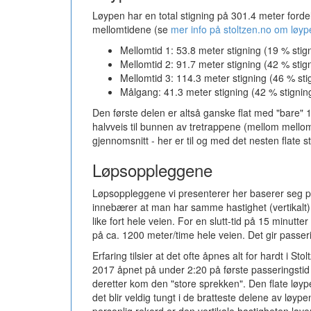
Løypen har en total stigning på 301.4 meter fordelt 
mellomtidene (se
mer info på stoltzen.no om løyp
Mellomtid 1: 53.8 meter stigning (19 % stig
Mellomtid 2: 91.7 meter stigning (42 % stig
Mellomtid 3: 114.3 meter stigning (46 % sti
Målgang: 41.3 meter stigning (42 % stignin
Den første delen er altså ganske flat med "bare" 1
halvveis til bunnen av tretrappene (mellom mellom
gjennomsnitt - her er til og med det nesten flate 
Løpsoppleggene
Løpsoppleggene vi presenterer her baserer seg på 
innebærer at man har samme hastighet (vertikalt) 
like fort hele veien. For en slutt-tid på 15 minutt
på ca. 1200 meter/time hele veien. Det gir passer
Erfaring tilsier at det ofte åpnes alt for hardt i S
2017 åpnet på under 2:20 på første passeringstid
deretter kom den "store sprekken". Den flate løype
det blir veldig tungt i de bratteste delene av løy