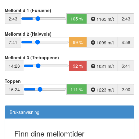
Mellomtid 1 (Furuene)
2:43
105 %
2:43
1165 m/t
Mellomtid 2 (Halvveis)
7:41
99 %
4:58
1099 m/t
Mellomtid 3 (Tretrappene)
14:23
92 %
6:41
1021 m/t
Toppen
16:24
111 %
2:00
1223 m/t
Bruksanvisning
Finn dine mellomtider