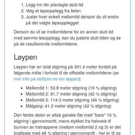
Legg inn din planlagte slutt-tid
Velg et løpsopplegg fra listen.
Juster hver enkelt mellomtid dersom du vil endre
på det valgte løpsopplegget
Dersom du vil se mellomtidene for en annen slutt-tid
med samme løsopplegg, kan du justere slutt-tiden og se
på de resulterende mellomtidene.
Løypen
Løypen har en total stigning på 301.4 meter fordelt på
følgende måte i forhold til de offisielle mellomtidene (se
mer info på stoltzen.no om løypen
):
Mellomtid 1: 53.8 meter stigning (19 % stigning)
Mellomtid 2: 91.7 meter stigning (42 % stigning)
Mellomtid 3: 114.3 meter stigning (46 % stigning)
Målgang: 41.3 meter stigning (42 % stigning)
Den første delen er altså ganske flat med "bare" 19 %
stigning i gjennomsnitt, mens stykket fra halvveis til
bunnen av tretrappene (mellom mellomtid 2 og 3) er det
bratteste med 46 % stigning i gjennomsnitt - her er til og