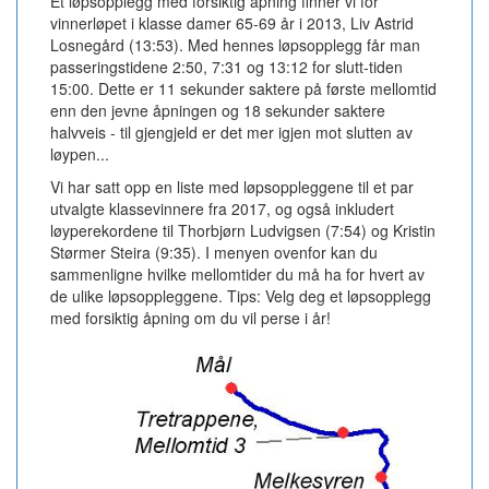
Et løpsopplegg med forsiktig åpning finner vi for
vinnerløpet i klasse damer 65-69 år i 2013, Liv Astrid
Losnegård (13:53). Med hennes løpsopplegg får man
passeringstidene 2:50, 7:31 og 13:12 for slutt-tiden
15:00. Dette er 11 sekunder saktere på første mellomtid
enn den jevne åpningen og 18 sekunder saktere
halvveis - til gjengjeld er det mer igjen mot slutten av
løypen...
Vi har satt opp en liste med løpsoppleggene til et par
utvalgte klassevinnere fra 2017, og også inkludert
løyperekordene til Thorbjørn Ludvigsen (7:54) og Kristin
Størmer Steira (9:35). I menyen ovenfor kan du
sammenligne hvilke mellomtider du må ha for hvert av
de ulike løpsoppleggene. Tips: Velg deg et løpsopplegg
med forsiktig åpning om du vil perse i år!