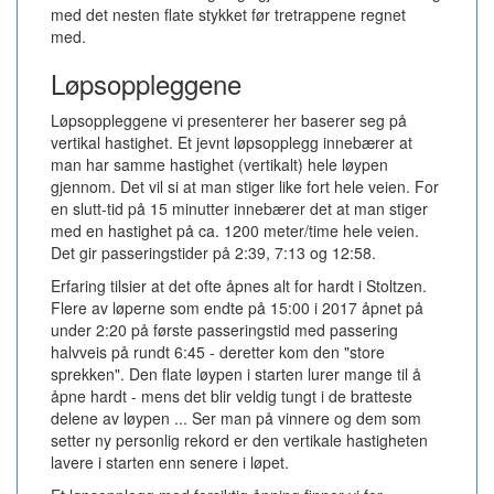
med det nesten flate stykket før tretrappene regnet
med.
Løpsoppleggene
Løpsoppleggene vi presenterer her baserer seg på
vertikal hastighet. Et jevnt løpsopplegg innebærer at
man har samme hastighet (vertikalt) hele løypen
gjennom. Det vil si at man stiger like fort hele veien. For
en slutt-tid på 15 minutter innebærer det at man stiger
med en hastighet på ca. 1200 meter/time hele veien.
Det gir passeringstider på 2:39, 7:13 og 12:58.
Erfaring tilsier at det ofte åpnes alt for hardt i Stoltzen.
Flere av løperne som endte på 15:00 i 2017 åpnet på
under 2:20 på første passeringstid med passering
halvveis på rundt 6:45 - deretter kom den "store
sprekken". Den flate løypen i starten lurer mange til å
åpne hardt - mens det blir veldig tungt i de bratteste
delene av løypen ... Ser man på vinnere og dem som
setter ny personlig rekord er den vertikale hastigheten
lavere i starten enn senere i løpet.