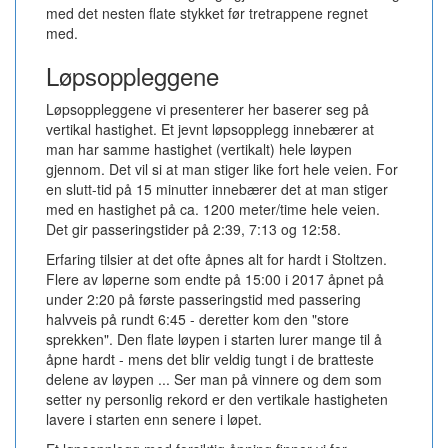
med det nesten flate stykket før tretrappene regnet
med.
Løpsoppleggene
Løpsoppleggene vi presenterer her baserer seg på
vertikal hastighet. Et jevnt løpsopplegg innebærer at
man har samme hastighet (vertikalt) hele løypen
gjennom. Det vil si at man stiger like fort hele veien. For
en slutt-tid på 15 minutter innebærer det at man stiger
med en hastighet på ca. 1200 meter/time hele veien.
Det gir passeringstider på 2:39, 7:13 og 12:58.
Erfaring tilsier at det ofte åpnes alt for hardt i Stoltzen.
Flere av løperne som endte på 15:00 i 2017 åpnet på
under 2:20 på første passeringstid med passering
halvveis på rundt 6:45 - deretter kom den "store
sprekken". Den flate løypen i starten lurer mange til å
åpne hardt - mens det blir veldig tungt i de bratteste
delene av løypen ... Ser man på vinnere og dem som
setter ny personlig rekord er den vertikale hastigheten
lavere i starten enn senere i løpet.