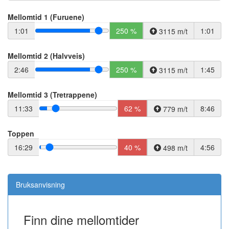
Mellomtid 1 (Furuene)
1:01
250 %
1:01
3115 m/t
Mellomtid 2 (Halvveis)
2:46
250 %
1:45
3115 m/t
Mellomtid 3 (Tretrappene)
11:33
62 %
8:46
779 m/t
Toppen
16:29
40 %
4:56
498 m/t
Bruksanvisning
Finn dine mellomtider