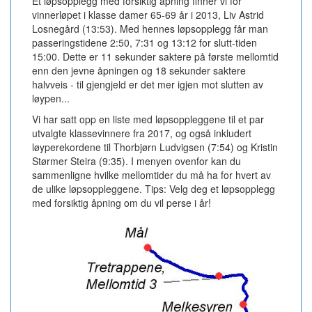
Et løpsopplegg med forsiktig åpning finner vi for
vinnerløpet i klasse damer 65-69 år i 2013, Liv Astrid
Losnegård (13:53). Med hennes løpsopplegg får man
passeringstidene 2:50, 7:31 og 13:12 for slutt-tiden
15:00. Dette er 11 sekunder saktere på første mellomtid
enn den jevne åpningen og 18 sekunder saktere
halvveis - til gjengjeld er det mer igjen mot slutten av
løypen...
Vi har satt opp en liste med løpsoppleggene til et par
utvalgte klassevinnere fra 2017, og også inkludert
løyperekordene til Thorbjørn Ludvigsen (7:54) og Kristin
Størmer Steira (9:35). I menyen ovenfor kan du
sammenligne hvilke mellomtider du må ha for hvert av
de ulike løpsoppleggene. Tips: Velg deg et løpsopplegg
med forsiktig åpning om du vil perse i år!