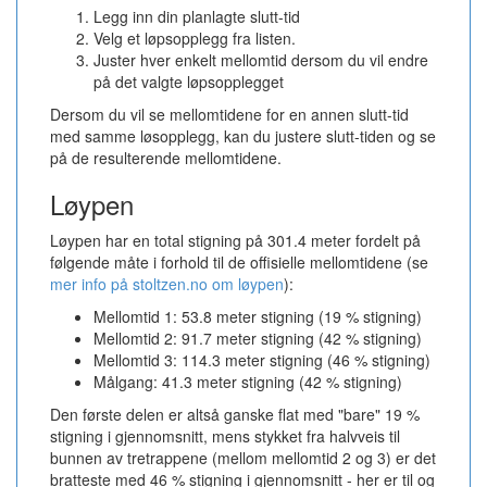
Legg inn din planlagte slutt-tid
Velg et løpsopplegg fra listen.
Juster hver enkelt mellomtid dersom du vil endre
på det valgte løpsopplegget
Dersom du vil se mellomtidene for en annen slutt-tid
med samme løsopplegg, kan du justere slutt-tiden og se
på de resulterende mellomtidene.
Løypen
Løypen har en total stigning på 301.4 meter fordelt på
følgende måte i forhold til de offisielle mellomtidene (se
mer info på stoltzen.no om løypen
):
Mellomtid 1: 53.8 meter stigning (19 % stigning)
Mellomtid 2: 91.7 meter stigning (42 % stigning)
Mellomtid 3: 114.3 meter stigning (46 % stigning)
Målgang: 41.3 meter stigning (42 % stigning)
Den første delen er altså ganske flat med "bare" 19 %
stigning i gjennomsnitt, mens stykket fra halvveis til
bunnen av tretrappene (mellom mellomtid 2 og 3) er det
bratteste med 46 % stigning i gjennomsnitt - her er til og