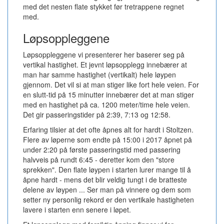
med det nesten flate stykket før tretrappene regnet
med.
Løpsoppleggene
Løpsoppleggene vi presenterer her baserer seg på
vertikal hastighet. Et jevnt løpsopplegg innebærer at
man har samme hastighet (vertikalt) hele løypen
gjennom. Det vil si at man stiger like fort hele veien. For
en slutt-tid på 15 minutter innebærer det at man stiger
med en hastighet på ca. 1200 meter/time hele veien.
Det gir passeringstider på 2:39, 7:13 og 12:58.
Erfaring tilsier at det ofte åpnes alt for hardt i Stoltzen.
Flere av løperne som endte på 15:00 i 2017 åpnet på
under 2:20 på første passeringstid med passering
halvveis på rundt 6:45 - deretter kom den "store
sprekken". Den flate løypen i starten lurer mange til å
åpne hardt - mens det blir veldig tungt i de bratteste
delene av løypen ... Ser man på vinnere og dem som
setter ny personlig rekord er den vertikale hastigheten
lavere i starten enn senere i løpet.