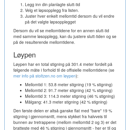
Legg inn din planlagte slutt-tid
Velg et løpsopplegg fra listen.
Juster hver enkelt mellomtid dersom du vil endre
på det valgte løpsopplegget
Dersom du vil se mellomtidene for en annen slutt-tid
med samme løsopplegg, kan du justere slutt-tiden og se
på de resulterende mellomtidene.
Løypen
Løypen har en total stigning på 301.4 meter fordelt på
følgende måte i forhold til de offisielle mellomtidene (se
mer info på stoltzen.no om løypen
):
Mellomtid 1: 53.8 meter stigning (19 % stigning)
Mellomtid 2: 91.7 meter stigning (42 % stigning)
Mellomtid 3: 114.3 meter stigning (46 % stigning)
Målgang: 41.3 meter stigning (42 % stigning)
Den første delen er altså ganske flat med "bare" 19 %
stigning i gjennomsnitt, mens stykket fra halvveis til
bunnen av tretrappene (mellom mellomtid 2 og 3) er det
bratteste med 46 % stigning i gjennomsnitt - her er til og