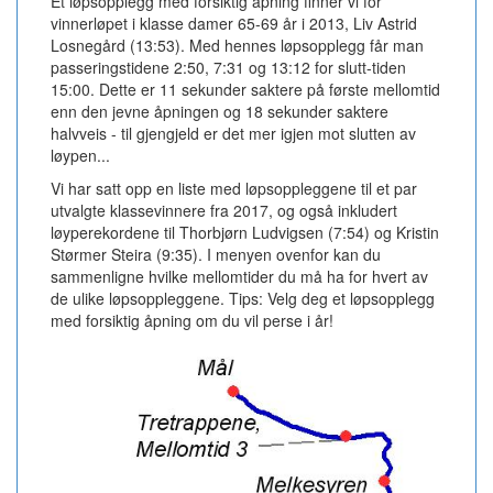
Et løpsopplegg med forsiktig åpning finner vi for
vinnerløpet i klasse damer 65-69 år i 2013, Liv Astrid
Losnegård (13:53). Med hennes løpsopplegg får man
passeringstidene 2:50, 7:31 og 13:12 for slutt-tiden
15:00. Dette er 11 sekunder saktere på første mellomtid
enn den jevne åpningen og 18 sekunder saktere
halvveis - til gjengjeld er det mer igjen mot slutten av
løypen...
Vi har satt opp en liste med løpsoppleggene til et par
utvalgte klassevinnere fra 2017, og også inkludert
løyperekordene til Thorbjørn Ludvigsen (7:54) og Kristin
Størmer Steira (9:35). I menyen ovenfor kan du
sammenligne hvilke mellomtider du må ha for hvert av
de ulike løpsoppleggene. Tips: Velg deg et løpsopplegg
med forsiktig åpning om du vil perse i år!