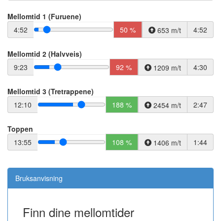
Mellomtid 1 (Furuene)
4:52
50 %
4:52
653 m/t
Mellomtid 2 (Halvveis)
9:23
92 %
4:30
1209 m/t
Mellomtid 3 (Tretrappene)
12:10
188 %
2:47
2454 m/t
Toppen
13:55
108 %
1:44
1406 m/t
Bruksanvisning
Finn dine mellomtider