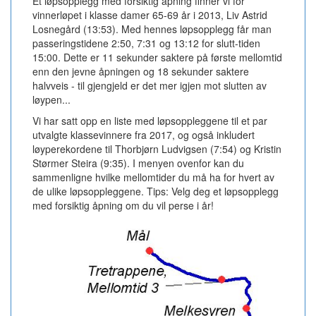
Et løpsopplegg med forsiktig åpning finner vi for
vinnerløpet i klasse damer 65-69 år i 2013, Liv Astrid
Losnegård (13:53). Med hennes løpsopplegg får man
passeringstidene 2:50, 7:31 og 13:12 for slutt-tiden
15:00. Dette er 11 sekunder saktere på første mellomtid
enn den jevne åpningen og 18 sekunder saktere
halvveis - til gjengjeld er det mer igjen mot slutten av
løypen...
Vi har satt opp en liste med løpsoppleggene til et par
utvalgte klassevinnere fra 2017, og også inkludert
løyperekordene til Thorbjørn Ludvigsen (7:54) og Kristin
Størmer Steira (9:35). I menyen ovenfor kan du
sammenligne hvilke mellomtider du må ha for hvert av
de ulike løpsoppleggene. Tips: Velg deg et løpsopplegg
med forsiktig åpning om du vil perse i år!