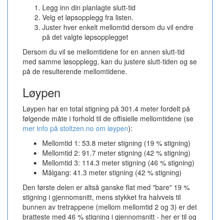
Legg inn din planlagte slutt-tid
Velg et løpsopplegg fra listen.
Juster hver enkelt mellomtid dersom du vil endre
på det valgte løpsopplegget
Dersom du vil se mellomtidene for en annen slutt-tid
med samme løsopplegg, kan du justere slutt-tiden og se
på de resulterende mellomtidene.
Løypen
Løypen har en total stigning på 301.4 meter fordelt på
følgende måte i forhold til de offisielle mellomtidene (se
mer info på stoltzen.no om løypen
):
Mellomtid 1: 53.8 meter stigning (19 % stigning)
Mellomtid 2: 91.7 meter stigning (42 % stigning)
Mellomtid 3: 114.3 meter stigning (46 % stigning)
Målgang: 41.3 meter stigning (42 % stigning)
Den første delen er altså ganske flat med "bare" 19 %
stigning i gjennomsnitt, mens stykket fra halvveis til
bunnen av tretrappene (mellom mellomtid 2 og 3) er det
bratteste med 46 % stigning i gjennomsnitt - her er til og