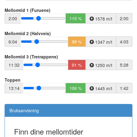
Mellomtid 1 (Furuene)
2:00
115 %
2:00
1578 m/t
Mellomtid 2 (Halvveis)
6:04
98 %
4:03
1347 m/t
Mellomtid 3 (Tretrappene)
11:32
91 %
5:28
1250 m/t
Toppen
13:14
106 %
1:42
1445 m/t
Bruksanvisning
Finn dine mellomtider