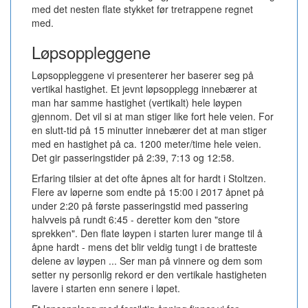
med det nesten flate stykket før tretrappene regnet
med.
Løpsoppleggene
Løpsoppleggene vi presenterer her baserer seg på
vertikal hastighet. Et jevnt løpsopplegg innebærer at
man har samme hastighet (vertikalt) hele løypen
gjennom. Det vil si at man stiger like fort hele veien. For
en slutt-tid på 15 minutter innebærer det at man stiger
med en hastighet på ca. 1200 meter/time hele veien.
Det gir passeringstider på 2:39, 7:13 og 12:58.
Erfaring tilsier at det ofte åpnes alt for hardt i Stoltzen.
Flere av løperne som endte på 15:00 i 2017 åpnet på
under 2:20 på første passeringstid med passering
halvveis på rundt 6:45 - deretter kom den "store
sprekken". Den flate løypen i starten lurer mange til å
åpne hardt - mens det blir veldig tungt i de bratteste
delene av løypen ... Ser man på vinnere og dem som
setter ny personlig rekord er den vertikale hastigheten
lavere i starten enn senere i løpet.