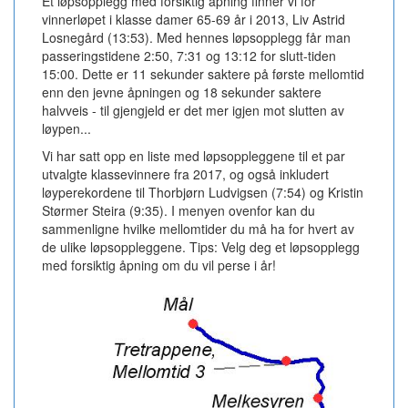
Et løpsopplegg med forsiktig åpning finner vi for
vinnerløpet i klasse damer 65-69 år i 2013, Liv Astrid
Losnegård (13:53). Med hennes løpsopplegg får man
passeringstidene 2:50, 7:31 og 13:12 for slutt-tiden
15:00. Dette er 11 sekunder saktere på første mellomtid
enn den jevne åpningen og 18 sekunder saktere
halvveis - til gjengjeld er det mer igjen mot slutten av
løypen...
Vi har satt opp en liste med løpsoppleggene til et par
utvalgte klassevinnere fra 2017, og også inkludert
løyperekordene til Thorbjørn Ludvigsen (7:54) og Kristin
Størmer Steira (9:35). I menyen ovenfor kan du
sammenligne hvilke mellomtider du må ha for hvert av
de ulike løpsoppleggene. Tips: Velg deg et løpsopplegg
med forsiktig åpning om du vil perse i år!