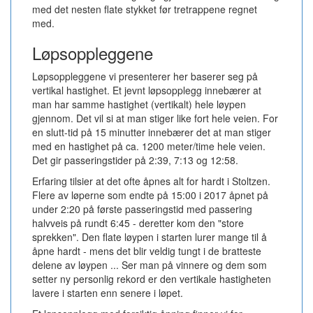
med det nesten flate stykket før tretrappene regnet
med.
Løpsoppleggene
Løpsoppleggene vi presenterer her baserer seg på
vertikal hastighet. Et jevnt løpsopplegg innebærer at
man har samme hastighet (vertikalt) hele løypen
gjennom. Det vil si at man stiger like fort hele veien. For
en slutt-tid på 15 minutter innebærer det at man stiger
med en hastighet på ca. 1200 meter/time hele veien.
Det gir passeringstider på 2:39, 7:13 og 12:58.
Erfaring tilsier at det ofte åpnes alt for hardt i Stoltzen.
Flere av løperne som endte på 15:00 i 2017 åpnet på
under 2:20 på første passeringstid med passering
halvveis på rundt 6:45 - deretter kom den "store
sprekken". Den flate løypen i starten lurer mange til å
åpne hardt - mens det blir veldig tungt i de bratteste
delene av løypen ... Ser man på vinnere og dem som
setter ny personlig rekord er den vertikale hastigheten
lavere i starten enn senere i løpet.