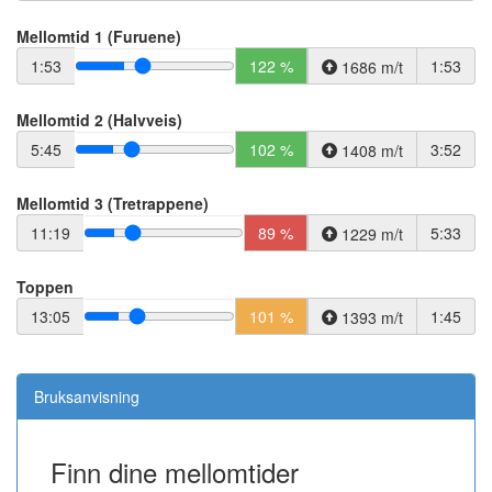
Mellomtid 1 (Furuene)
1:53
122 %
1:53
1686 m/t
Mellomtid 2 (Halvveis)
5:45
102 %
3:52
1408 m/t
Mellomtid 3 (Tretrappene)
11:19
89 %
5:33
1229 m/t
Toppen
13:05
101 %
1:45
1393 m/t
Bruksanvisning
Finn dine mellomtider