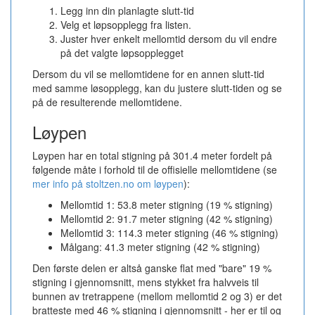
Legg inn din planlagte slutt-tid
Velg et løpsopplegg fra listen.
Juster hver enkelt mellomtid dersom du vil endre
på det valgte løpsopplegget
Dersom du vil se mellomtidene for en annen slutt-tid
med samme løsopplegg, kan du justere slutt-tiden og se
på de resulterende mellomtidene.
Løypen
Løypen har en total stigning på 301.4 meter fordelt på
følgende måte i forhold til de offisielle mellomtidene (se
mer info på stoltzen.no om løypen
):
Mellomtid 1: 53.8 meter stigning (19 % stigning)
Mellomtid 2: 91.7 meter stigning (42 % stigning)
Mellomtid 3: 114.3 meter stigning (46 % stigning)
Målgang: 41.3 meter stigning (42 % stigning)
Den første delen er altså ganske flat med "bare" 19 %
stigning i gjennomsnitt, mens stykket fra halvveis til
bunnen av tretrappene (mellom mellomtid 2 og 3) er det
bratteste med 46 % stigning i gjennomsnitt - her er til og