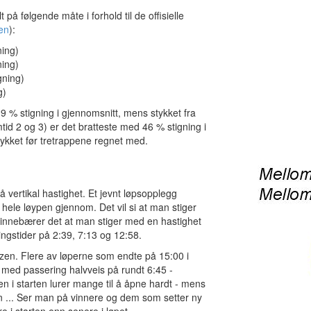
på følgende måte i forhold til de offisielle
en
):
ning)
ning)
gning)
g)
9 % stigning i gjennomsnitt, mens stykket fra
tid 2 og 3) er det bratteste med 46 % stigning i
stykket før tretrappene regnet med.
vertikal hastighet. Et jevnt løpsopplegg
hele løypen gjennom. Det vil si at man stiger
er innebærer det at man stiger med en hastighet
ingstider på 2:39, 7:13 og 12:58.
toltzen. Flere av løperne som endte på 15:00 i
 med passering halvveis på rundt 6:45 -
n i starten lurer mange til å åpne hardt - mens
pen ... Ser man på vinnere og dem som setter ny