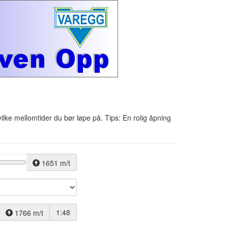
vilke mellomtider du bør løpe på. Tips: En rolig åpning
1651 m/t
1:48
1766 m/t