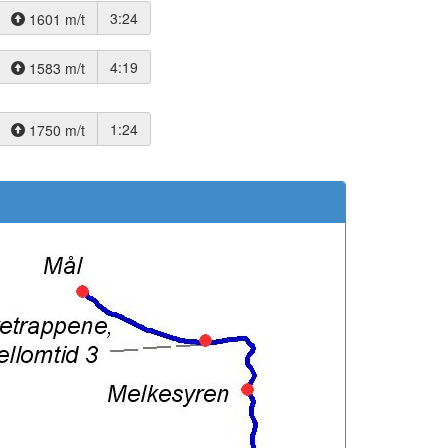
3:24
1601 m/t
4:19
1583 m/t
1:24
1750 m/t