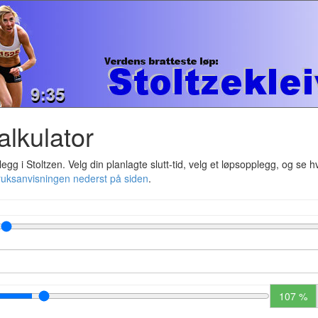
alkulator
gg i Stoltzen. Velg din planlagte slutt-tid, velg et løpsopplegg, og se h
ruksanvisningen nederst på siden
.
107 %