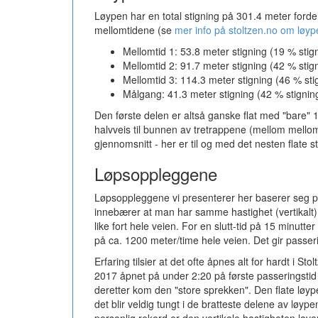
Løypen har en total stigning på 301.4 meter fordelt 
mellomtidene (se
mer info på stoltzen.no om løyp
Mellomtid 1: 53.8 meter stigning (19 % stig
Mellomtid 2: 91.7 meter stigning (42 % stig
Mellomtid 3: 114.3 meter stigning (46 % sti
Målgang: 41.3 meter stigning (42 % stignin
Den første delen er altså ganske flat med "bare" 1
halvveis til bunnen av tretrappene (mellom mellom
gjennomsnitt - her er til og med det nesten flate 
Løpsoppleggene
Løpsoppleggene vi presenterer her baserer seg på 
innebærer at man har samme hastighet (vertikalt) 
like fort hele veien. For en slutt-tid på 15 minutt
på ca. 1200 meter/time hele veien. Det gir passer
Erfaring tilsier at det ofte åpnes alt for hardt i S
2017 åpnet på under 2:20 på første passeringstid
deretter kom den "store sprekken". Den flate løype
det blir veldig tungt i de bratteste delene av løy