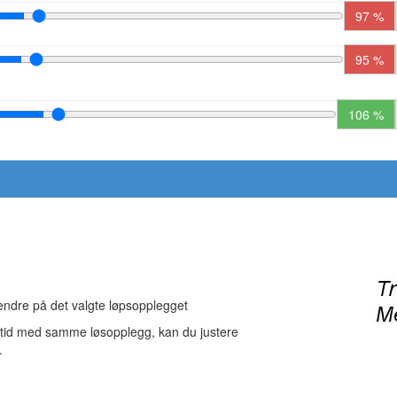
97 %
95 %
106 %
 endre på det valgte løpsopplegget
-tid med samme løsopplegg, kan du justere
.