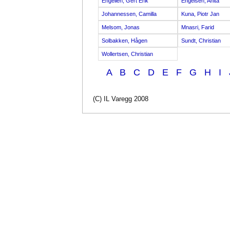
Engelien, Gert Erik
Engelsen, Anita
Johannessen, Camilla
Kuna, Piotr Jan
Melsom, Jonas
Mnasri, Farid
Solbakken, Hågen
Sundt, Christian
Wollertsen, Christian
A
B
C
D
E
F
G
H
I
(C) IL Varegg 2008