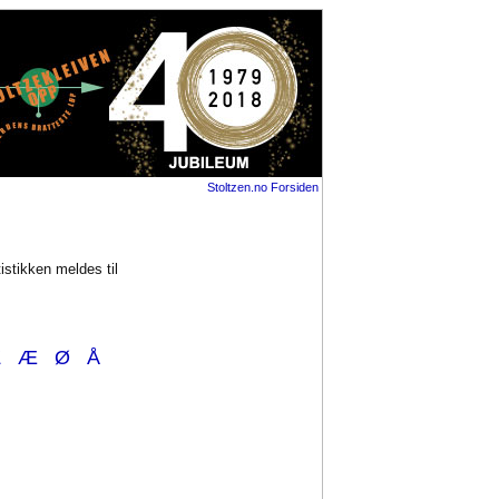
Stoltzen.no Forsiden
tistikken meldes til
Z
Æ
Ø
Å