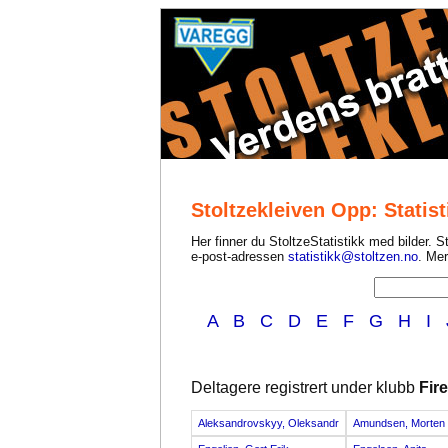
Stoltzekleiven Opp: Statist
Her finner du StoltzeStatistikk med bilder. St
e-post-adressen
statistikk@stoltzen.no
. Mer
A
B
C
D
E
F
G
H
I
Deltagere registrert under klubb
Fir
Aleksandrovskyy, Oleksandr
Amundsen, Morten E