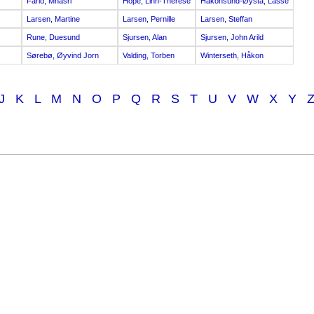
Farid, Mnasri
Hope, Linn-Therese
Håkonsund-Øysta, Lasse
Larsen, Martine
Larsen, Pernille
Larsen, Steffan
Rune, Duesund
Sjursen, Alan
Sjursen, John Arild
Sørebø, Øyvind Jorn
Valding, Torben
Winterseth, Håkon
J
K
L
M
N
O
P
Q
R
S
T
U
V
W
X
Y