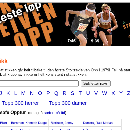
ikk
atistikken går helt tilbake til den første Stoltzekleiven Opp i 1979! Feil på sta
k at klubbnavn ikke er helt konsistent i statistikken.
J
K
L
M
N
O
P
Q
R
S
T
U
V
W
X
Y
Topp 300 herrer
Topp 300 damer
esafe Opptur
: (se også
sortert på tid
)
ilert
Berntsen, Kenneth Drage
Bjorheim, Jonny
Dumitru, Raul Marian