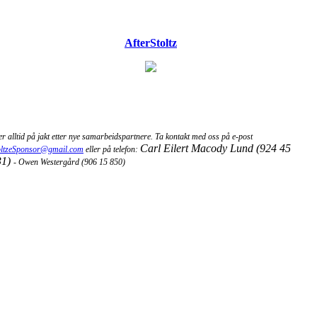
AfterStoltz
 er alltid på jakt etter nye samarbeidspartnere. Ta kontakt med oss på e-post
Carl Eilert Macody Lund (924 45
oltzeSponsor@gmail.com
eller på telefon:
31)
- Owen Westergård (906 15 850)