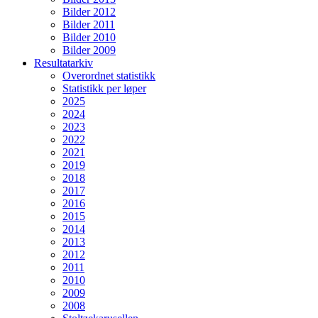
Bilder 2012
Bilder 2011
Bilder 2010
Bilder 2009
Resultatarkiv
Overordnet statistikk
Statistikk per løper
2025
2024
2023
2022
2021
2019
2018
2017
2016
2015
2014
2013
2012
2011
2010
2009
2008