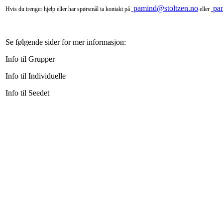
pamind@stoltzen.no
pa
Hvis du trenger hjelp eller har spørsmål ta kontakt på
eller
Se følgende sider for mer informasjon:
Info til Grupper
Info til Individuelle
Info til Seedet