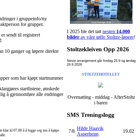
dringer i gruppeinfo/ny
taktperson for grupper.
I 2025 ble det tatt
nesten
14.000
sendt til registrert
bilder
av våre tøffe Stoltze-løpere
!
!
Stoltzekleiven Opp 2026
nn 10 ganger og løpere direkte
Neste arrangement går fredag 25.9 og lørdag
26.9.2026
STOLTZEHOTELLET
grupper som har kjøpt startnummer
largjøres startlistene, ønskede
ulig å gjennomføre alle endringer
Overnatting - middag - AfterStoltz
i baren
SMS Treningslogg
Hilde Haavik
tte klar kl 07.00 å å logge seg inn å kjøpe
7/8
19.02
Asperheim
alle.