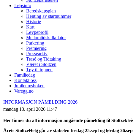
Stoltzekarusellen
Løpsinfo
Beredskapsplan
Henting av startnummer
Historie
Kart
Løypeprofil
Mellomtidskalkulator
Parkering
Premiering
Pressearkiv
Trasé og Tidtaking
Været i Stoltzen
Tøy til toppen
Familiedag
Kontakt oss
Jubileumsboken
Varegg.no
INFORMASJON PÅMELDING 2026
mandag 13. april 2026 11:47
Her finner du all informasjon angående påmelding til Stoltzekle
Årets StoltzeHelg går av stabelen fredag 25.sept og lørdag 26.se