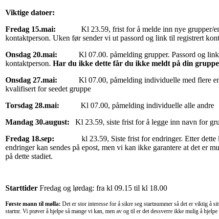
Viktige datoer:
Fredag 15.mai:
Kl 23.59, frist for å melde inn nye grupper/en
kontaktperson. Uken før sender vi ut passord og link til registrert kon
Onsdag 20.mai:
Kl 07.00. påmelding grupper. Passord og link er 
kontaktperson.
Har du ikke dette får du ikke meldt på din gruppe
Onsdag 27.mai:
Kl 07.00, påmelding individuelle med flere e
kvalifisert for seedet gruppe
Torsdag 28.mai:
Kl 07.00, påmelding individuelle alle andre
Mandag 30.august:
Kl 23.59, siste frist for å legge inn navn for 
Fredag 18.sep:
kl 23.59, Siste frist for endringer. Etter dette k
endringer kan sendes på epost
, men vi kan ikke garantere at det er m
på dette stadiet.
Starttider
Fredag og lørdag: fra kl 09.15 til kl 18.00
Første mann til mølla:
Det er stor interesse for å sikre seg startnummer så det er viktig å si
startnr. Vi prøver å hjelpe så mange vi kan, men av og til er det dessverre ikke mulig å hjelpe 