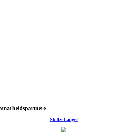
amarbeidspartnere
StoltzeLauget