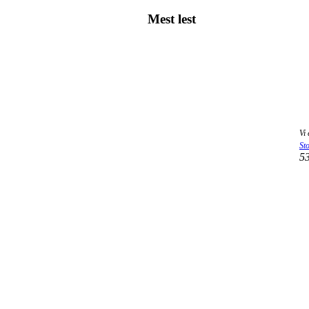
Mest lest
Vi
St
5