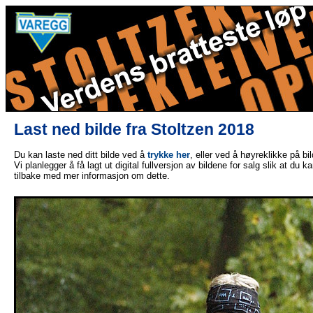
Last ned bilde fra Stoltzen 2018
Du kan laste ned ditt bilde ved å
trykke her
, eller ved å høyreklikke på bi
Vi planlegger å få lagt ut digital fullversjon av bildene for salg slik at du 
tilbake med mer informasjon om dette.