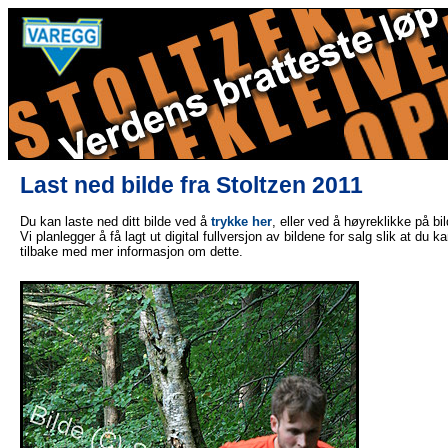
Last ned bilde fra Stoltzen 2011
Du kan laste ned ditt bilde ved å
trykke her
, eller ved å høyreklikke på bi
Vi planlegger å få lagt ut digital fullversjon av bildene for salg slik at du 
tilbake med mer informasjon om dette.