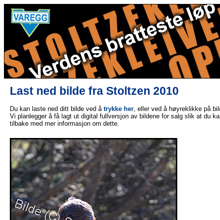
Last ned bilde fra Stoltzen 2010
Du kan laste ned ditt bilde ved å
trykke her
, eller ved å høyreklikke på bi
Vi planlegger å få lagt ut digital fullversjon av bildene for salg slik at du 
tilbake med mer informasjon om dette.