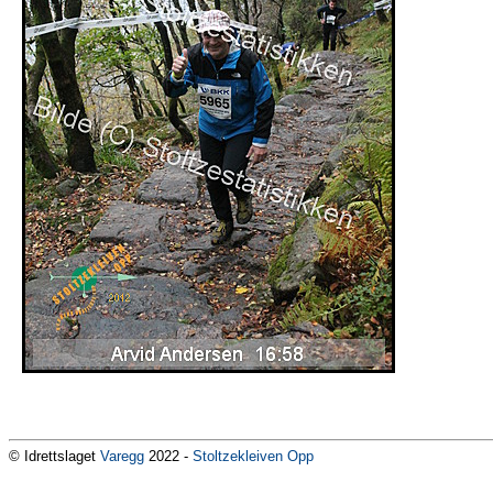
© Idrettslaget
Varegg
2022 -
Stoltzekleiven Opp