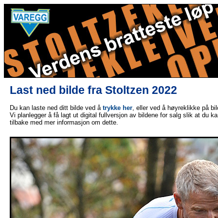
Last ned bilde fra Stoltzen 2022
Du kan laste ned ditt bilde ved å
trykke her
, eller ved å høyreklikke på bi
Vi planlegger å få lagt ut digital fullversjon av bildene for salg slik at du 
tilbake med mer informasjon om dette.